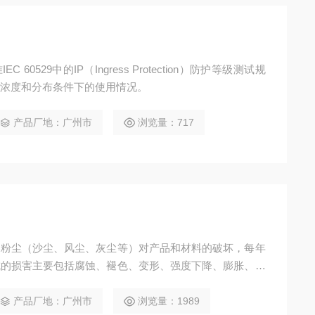
60529中的IP（Ingress Protection）防护等级测试规
浓度和分布条件下的使用情况。
产品厂地：广州市
浏览量：717
界粉尘（沙尘、风尘、灰尘等）对产品和材料的破坏，每年
成的损害主要包括腐蚀、褪色、变形、强度下降、膨胀、发
成短路而极易酿成火灾。因此针对特定的产品或材料进行外
 一般应用领域：户外灯具、家用电器、汽车配件及其他电
产品厂地：广州市
浏览量：1989