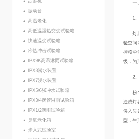
跌落机
一、
振动台
1、
高温老化
高低温湿热交变试验箱
灯具防
快速温变试验箱
验空间
冷热冲击试验箱
控粉尘
IPX9K高温淋雨试验箱
级，为
IPX8潜水装置
2、
IPX7浸水装置
IPX5/6强冲水试验箱
粉尘侵
IPX3/4摆管淋雨试验箱
造成灯
IPX1/2滴雨试验箱
侵入失
臭氧老化箱
型，生
步入式试验室