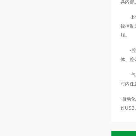
具内部
-粉尘
径控制
规。
-腔体
体。腔
-气流
时内任
-自动
过US