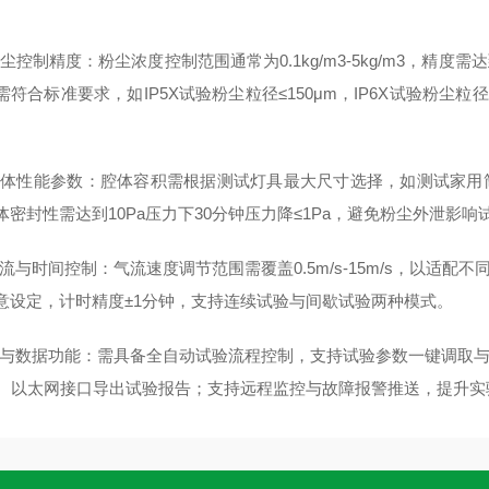
。
控制精度：粉尘浓度控制范围通常为0.1kg/m3-5kg/m3，精度需达
需符合标准要求，如IP5X试验粉尘粒径≤150μm，IP6X试验粉尘粒
性能参数：腔体容积需根据测试灯具最大尺寸选择，如测试家用筒灯可选
体密封性需达到10Pa压力下30分钟压力降≤1Pa，避免粉尘外泄影响
与时间控制：气流速度调节范围需覆盖0.5m/s-15m/s，以适配不同等
意设定，计时精度±1分钟，支持连续试验与间歇试验两种模式。
化与数据功能：需具备全自动试验流程控制，支持试验参数一键调取
B、以太网接口导出试验报告；支持远程监控与故障报警推送，提升