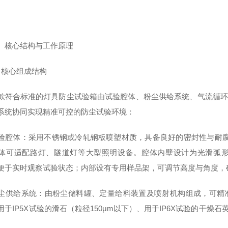
核心结构与工作原理
核心组成结构
合标准的灯具防尘试验箱由试验腔体、粉尘供给系统、气流循环
系统协同实现精准可控的防尘试验环境：
体：采用不锈钢或冷轧钢板喷塑材质，具备良好的密封性与耐腐蚀性，
体可适配路灯、隧道灯等大型照明设备。腔体内壁设计为光滑弧
便于实时观察试验状态；内部设有专用样品架，可调节高度与角度，
给系统：由粉尘储料罐、定量给料装置及喷射机构组成，可精准
用于IP5X试验的滑石（粒径150μm以下）、用于IP6X试验的干燥石
。