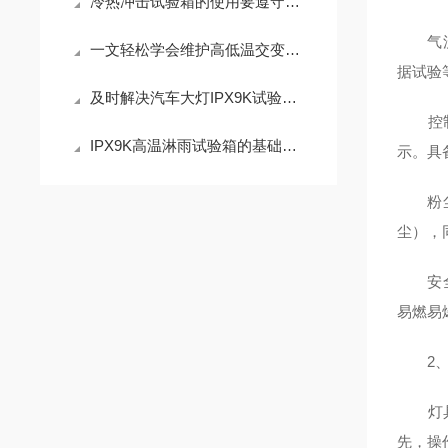
冷热冲击试验箱的使用要遵守哪些规则
气流循
一文轻松学会维护高低温交变湿热试验箱
据试验
及时解决汽车大灯IPX9K试验箱故障是确保测试合规的关键
控制系
IPX9K高温淋雨试验箱的基础知识大讲堂
示。具
粉尘回
尘），
安全保
易燃易
2、
灯具防
先，操作