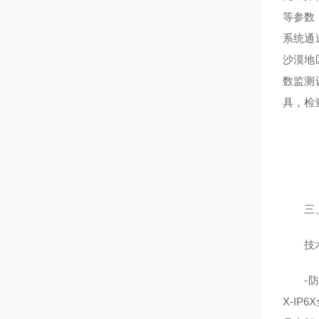
等参数
系统通
沙漠地
数监测
具，检
三、
技术指
-防尘
X-I