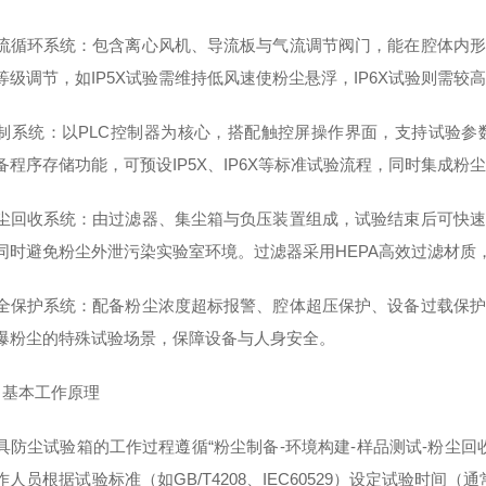
环系统：包含离心风机、导流板与气流调节阀门，能在腔体内形
等级调节，如IP5X试验需维持低风速使粉尘悬浮，IP6X试验则需较
统：以PLC控制器为核心，搭配触控屏操作界面，支持试验参
备程序存储功能，可预设IP5X、IP6X等标准试验流程，同时集成
收系统：由过滤器、集尘箱与负压装置组成，试验结束后可快速
同时避免粉尘外泄污染实验室环境。过滤器采用HEPA高效过滤材质，粉
护系统：配备粉尘浓度超标报警、腔体超压保护、设备过载保护
爆粉尘的特殊试验场景，保障设备与人身安全。
基本工作原理
尘试验箱的工作过程遵循“粉尘制备-环境构建-样品测试-粉尘回收
人员根据试验标准（如GB/T4208、IEC60529）设定试验时间（通