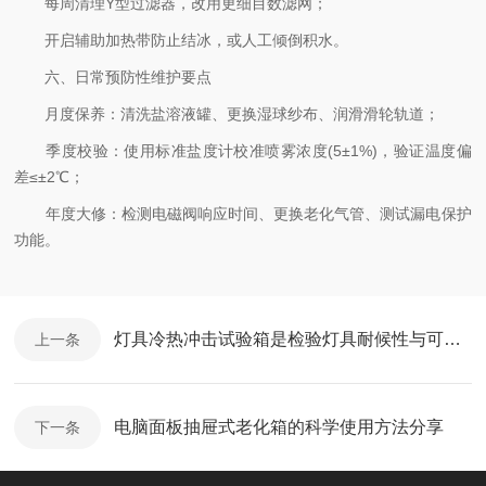
每周清理Y型过滤器，改用更细目数滤网；
开启辅助加热带防止结冰，或人工倾倒积水。
六、日常预防性维护要点
月度保养：清洗盐溶液罐、更换湿球纱布、润滑滑轮轨道；
季度校验：使用标准盐度计校准喷雾浓度(5±1%)，验证温度偏
差≤±2℃；
年度大修：检测电磁阀响应时间、更换老化气管、测试漏电保护
功能。
灯具冷热冲击试验箱是检验灯具耐候性与可靠性的关键环节
上一条
电脑面板抽屉式老化箱的科学使用方法分享
下一条