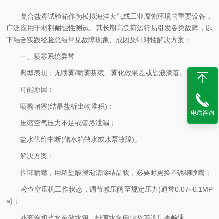
复合盐雾试验箱作为模拟海洋大气或工业腐蚀环境的重要设备，
广泛应用于材料耐蚀性测试。其长期高负荷运行易引发各类故障，以
下结合实践经验总结常见故障现象、成因及针对性解决方案：
一、喷雾系统异常
典型表现：无喷雾/喷雾断续、雾化效果差或盐液滴落。
可能原因：
喷嘴堵塞(结晶盐析出物堆积)；
电话咨询
压缩空气压力不足或管路泄漏；
盐水供给中断(储水箱缺水或水泵故障)。
解决方案：
拆卸喷嘴，用稀盐酸浸泡清除结晶物，必要时更换不锈钢喷嘴；
检查空压机工作状态，调节减压阀至规定压力(通常0.07~0.1MP
a)；
补充饱和盐水至储水箱，排查水泵电源及管道是否畅通。