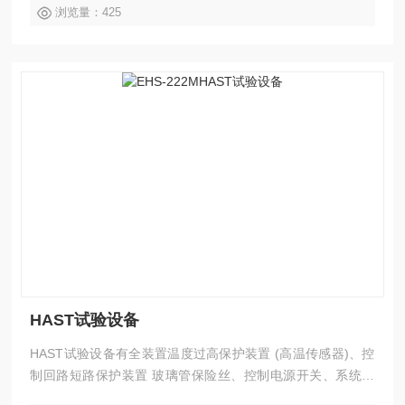
度过升防止器 (固定式)、加热器过电流保护、加湿器过电流保
浏览量：425
HAST试验设备
HAST试验设备有全装置温度过高保护装置 (高温传感器)、控
制回路短路保护装置 玻璃管保险丝、控制电源开关、系统异
常、室温补偿烧毁检测电路、干球温度烧毁检测电路、加湿水