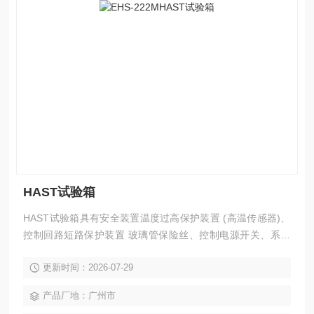
HAST试验箱
HAST试验箱具有安全装置温度过高保护装置 (高温传感器)、
控制回路短路保护装置 玻璃管保险丝、控制电源开关、系统
异常、室温补偿烧毁检测电路、干球温度烧毁检测电路、加湿
更新时间：2026-07-29
水温度烧毁检测电路、湿球温度烧毁检测电路 (限 M 型)、排
气温度烧毁检测电路、温度上限值异常报警功能 (温度控制器
产品厂地：广州市
内部)、送风机过载异常检测、温度过升防止器 (可变式)、温