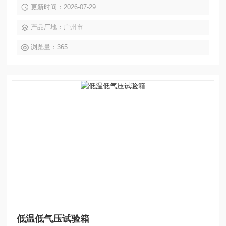
更新时间：2026-07-29
温度烧毁检测电路、湿球温度烧毁检测电路 (限 M 型)、排气
温度烧毁检测电路、温度上限值异常报警功能 (温度控制器内
产品厂地：广州市
部)、送风机过载异常检测、温度过升防止器 (可变式)、温度
过升防止器 (固定式)、加热器过电流保护、加湿器过电流保
浏览量：365
低温低气压试验箱