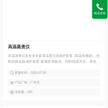
电话咨询
高温蒸煮仪
高温蒸煮仪具有安全装置温度过高保护装置 (高温传感器)、控
制回路短路保护装置 玻璃管保险丝、控制电源开关、系统异
常、室温补偿烧毁检测电路、干球温度烧毁检测电路、加湿水
更新时间：2026-07-29
温度烧毁检测电路、湿球温度烧毁检测电路 (限 M 型)、排气
温度烧毁检测电路、温度上限值异常报警功能 (温度控制器内
产品厂地：广州市
部)、送风机过载异常检测、温度过升防止器 (可变式)、温度
过升防止器 (固定式)、加热器过电流保护、加湿器过电流保
浏览量：326