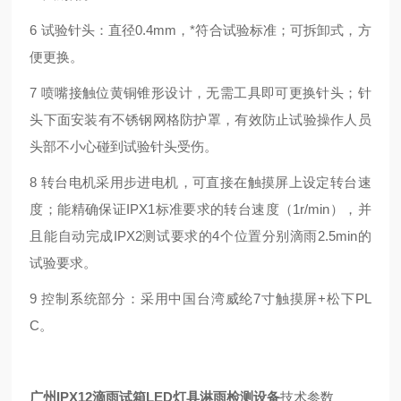
6 试验针头：直径0.4mm，*符合试验标准；可拆卸式，方
便更换。
7 喷嘴接触位黄铜锥形设计，无需工具即可更换针头；针
头下面安装有不锈钢网格防护罩，有效防止试验操作人员
头部不小心碰到试验针头受伤。
8 转台电机采用步进电机，可直接在触摸屏上设定转台速
度；能精确保证IPX1标准要求的转台速度（1r/min），并
且能自动完成IPX2测试要求的4个位置分别滴雨2.5min的
试验要求。
9 控制系统部分：采用中国台湾威纶7寸触摸屏+松下PL
C。
广州IPX12滴雨试箱LED灯具淋雨检测设备
技术参数