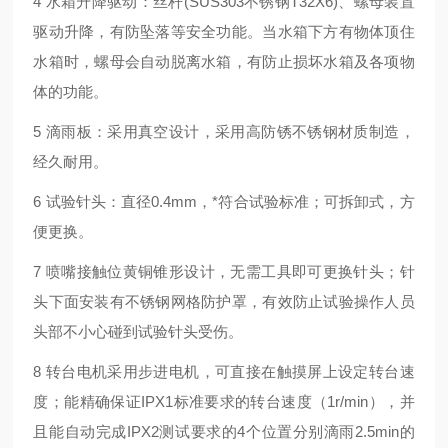
4 水箱升降驱动：丝杆(SUS303不锈钢T32X6)、螺母装置
驱动升降，有防坠落等安全功能。当水箱下方有物体顶住
水箱时，螺母会自动脱离水箱，有防止损坏水箱及各项物
体的功能。
5 滴雨板：采用真空设计，采用高防锈不锈钢材质制造，
经久耐用。
6 试验针头：直径0.4mm，*符合试验标准；可拆卸式，方
便更换。
7 喷嘴接触位黄铜锥形设计，无需工具即可更换针头；针
头下面安装有不锈钢网格防护罩，有效防止试验操作人员
头部不小心碰到试验针头受伤。
8 转台电机采用步进电机，可直接在触摸屏上设定转台速
度；能精确保证IPX1标准要求的转台速度（1r/min），并
且能自动完成IPX2测试要求的4个位置分别滴雨2.5min的