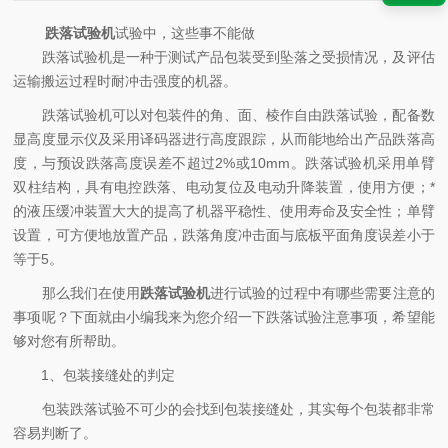
跌落试验机
试验中，这些事不能做
跌落试验机是一种于测试产品包装受到坠落之受损情况，及评估
运输搬运过程时耐冲击强度的机器。
跌落试验机可以对包装件的角、面、棱作自由跌落试验，配备数
显高度显示仪及采用译码器进行高度跟踪，从而能地给出产品跌落高
度，与预设跌落高度误差不超过2%或10mm。跌落试验机采用单臂
双柱结构，具有电控跌落、电动复位及电动升降装置，使用方便；*
的液压缓冲装置大大的提高了机器平稳性、使用寿命及安全性；单臂
设置，可方便地放置产品，跌落角度冲击面与底板平面角度误差小于
等于5。
那么我们在使用
跌落试验机
进行试验的过程中有哪些需要注意的
事项呢？下面就由小编我来为您介绍一下跌落试验注意事项，希望能
够对您有所帮助。
1、包装接缝处的判定
包装跌落试验不可少的会找到包装接缝处，其实每个包装都非常
容易判断了。