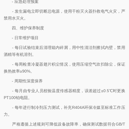
- 应急处理预案
- 发生漏电立即切断总电源，使用干粉灭火器扑救电气火灾，严
禁用水灭火。
四、维护保养制度
- 日常维护项目
- 每日试验结束后清理箱内碎屑，用中性清洁剂擦拭内壁，禁用
酒精等有机溶剂。
- 每周检查冷凝器翅片积尘情况，使用压缩空气吹扫除尘，保证
换热效率≥90%。
- 周期性深度保养
- 每月由专业人员校验温度传感器精度，误差超过±0.5℃时更换
PT100铂电阻。
- 每年进行制冷剂压力测试，补充R404A环保冷媒至标准工作压
力。
严格遵循上述规则可降低设备故障率，确保测试数据符合GB/T