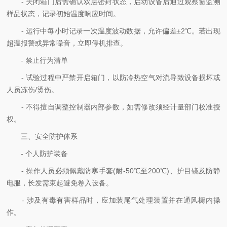
- 关闭箱门后需确认双层密封状态，启动设备后通过观察窗监测
样品状态，记录初始温度响应时间。
- 运行中每小时记录一次温度波动数据，允许偏差±2℃。若出现
超温报警或异常噪音，立即停机排查。
- 禁止行为清单
- 试验过程中严禁开启箱门，以防冷热空气对流导致设备损坏或
人员冻伤/烫伤。
- 不得擅自调整控制器内部参数，如需修改须经计量部门校准授
权。
三、安全防护体系
- 个人防护装备
- 操作人员必须佩戴防寒手套(耐-50℃至200℃)、护目镜及防静
电服，长发需束起避免卷入设备。
- 涉及有毒有害样品时，应加装尾气处理装置并在通风橱内操
作。